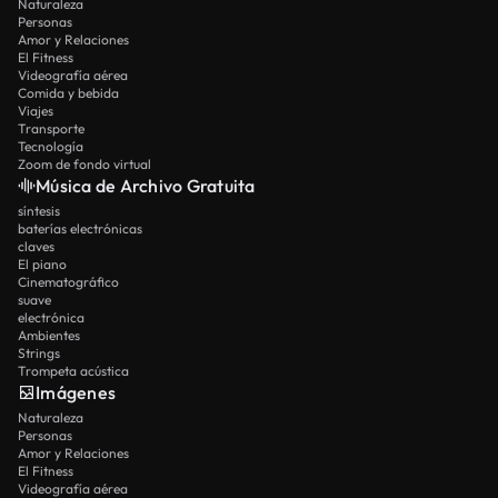
Naturaleza
como un shot cinematográfico independiente.
Personas
Amor y Relaciones
El Fitness
Videografía aérea
Comida y bebida
Viajes
Transporte
Tecnología
Zoom de fondo virtual
Música de Archivo Gratuita
síntesis
baterías electrónicas
claves
El piano
Cinematográfico
suave
electrónica
Ambientes
Strings
Trompeta acústica
Imágenes
Naturaleza
Personas
Amor y Relaciones
El Fitness
Videografía aérea