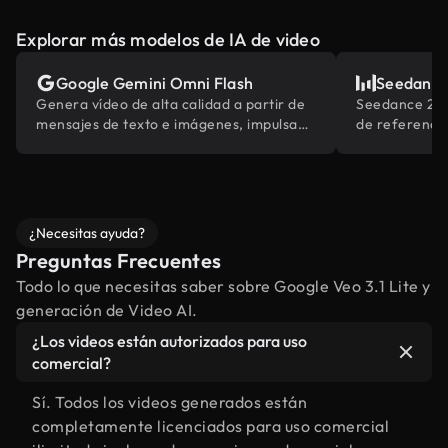
Explorar más modelos de IA de video
Google Gemini Omni Flash
Seedance
Genera vídeo de alta calidad a partir de
Seedance 2.0
mensajes de texto e imágenes, impulsado
de referencia
por el conocimiento del mundo de
multimodales
Gemini.
industria
¿Necesitas ayuda?
Preguntas Frecuentes
Todo lo que necesitas saber sobre Google Veo 3.1 Lite y
generación de Video AI.
¿Los videos están autorizados para uso
comercial?
Sí. Todos los videos generados están
completamente licenciados para uso comercial