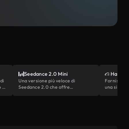
Seedance 2.0 Mini
Happy H
di
Una versione più veloce di
Fornisce un
 di
Seedance 2.0 che offre
una sincron
prestazioni eccellenti e alta
più stretta
velocità di generazione a un costo
basandosi 
inferiore.