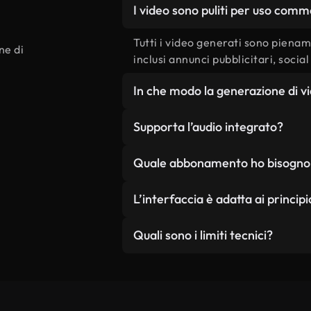
I video sono puliti per uso comm
Tutti i video generati sono pienam
ne di
inclusi annunci pubblicitari, socia
In che modo la generazione di vid
L’intelligenza artificiale crea sc
Supporta l’audio integrato?
visione creativa, a differenza di c
Offre flessibilità creativa illimita
Sì, Kling o3 può generare audio s
Quale abbonamento ho bisogno p
licenza.
movimento e all'atmosfera della 
La generazione di video AI è dispon
L’interfaccia è adatta ai principi
ottengono limiti standard per i si
aumentati per il lavoro dell'agen
Assolutamente.La nostra interfac
Quali sono i limiti tecnici?
prioritario e della capacità mass
esperienza nell'editing video.Bast
lasciare che l'IA gestisca il lavoro
Gestione del movimento generale e
lip-sync per il dialogo complesso è 