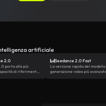
ntelligenza artificiale
e 2.0
Seedance 2.0 Fast
0 porta alla più
La versione rapida del modello 
pacità di riferimento
generazione video più avanzato
dei contenuti
ByteDance
 del settore