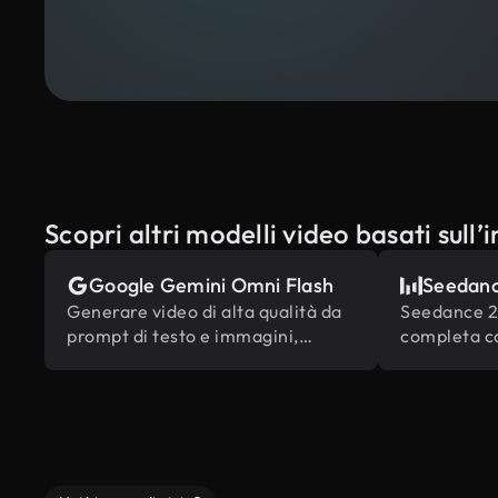
Scopri altri modelli video basati sull’i
Google Gemini Omni Flash
Seedanc
Generare video di alta qualità da
Seedance 2.
prompt di testo e immagini,
completa ca
alimentati dalla conoscenza del
e modifica 
mondo integrata di Gemini.
multimodali