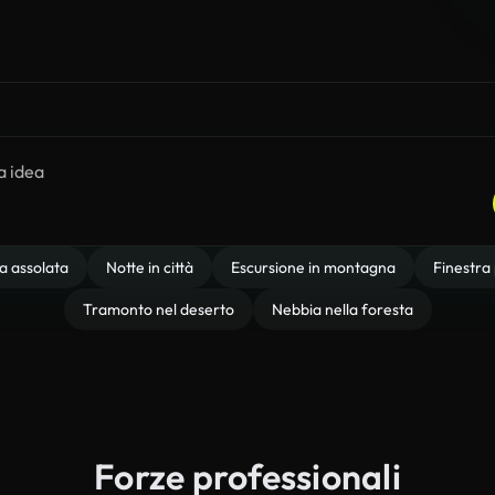
a assolata
Notte in città
Escursione in montagna
Finestra
Tramonto nel deserto
Nebbia nella foresta
Forze professionali