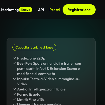
o Marketing
API
Prezzi
Registrazione
Nuovo
Capacità tecniche di base
Risoluzione
720p
Best For:
Spots annunciali e trailer con
punti esatti in/out & Extension Scene e
modifiche di continuità
Inputs:
Testo-a-Video e Immagine-a-
Video
Audio:
Intelligenza artificiale
Formati:
auto
Limiti:
Fino a 15s
Licenza:
Uso commerciale