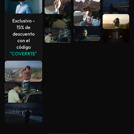
Ver más
Exclusivo -
15% de
descuento
con el
código
"COVERR15"