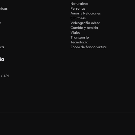
Naturaleza
nicas
Personas
Amor y Relaciones
El Fitness
o
Videografía aérea
Comida y bebida
Viajes
Transporte
Tecnología
ica
Zoom de fondo virtual
ía
 / API