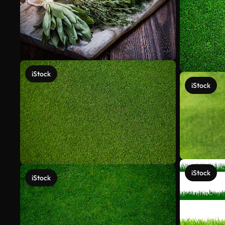
iStock
iStock
iStock
iStock