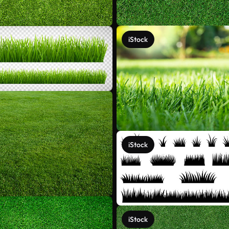
iStock
iStock
iStock