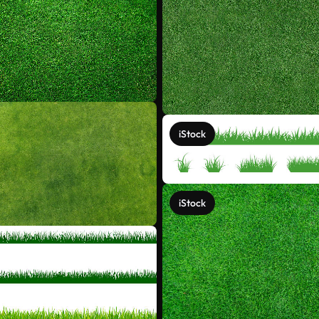
iStock
iStock