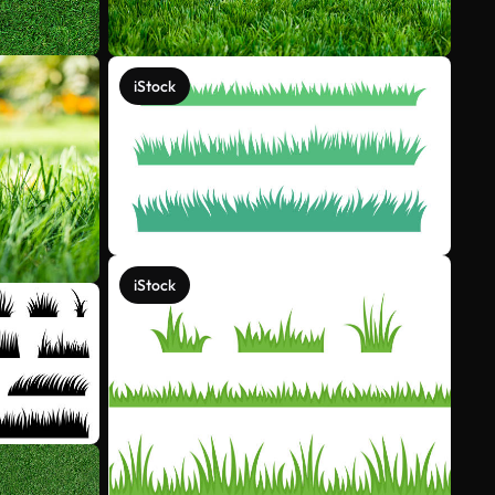
iStock
iStock