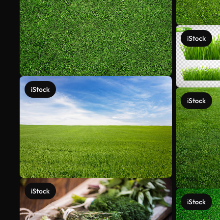
iStock
iStock
iStock
iStock
iStock