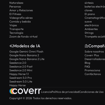
Naturaleza
síntesis
Personas
baterías electró
Amor y Relaciones
claves
El Fitness
El piano
Videografía aérea
Cinematográfic
Comida y bebida
suave
Viajes
electrónica
Transporte
Ambientes
Tecnología
Strings
Zoom de fondo virtual
Trompeta acúst
Modelos de IA
Compañ
Google Gemini Omni Flash
Sobre nosotros
Google Nano Banana 2
Coverr Plus
Google Nano Banana 2 Lite
Desarrolladores
Seedance 2.0
Blog
Seedance 2.0 Fast
FAQ
Seedance 2.0 Mini
Promociona
Happy Horse 1.1
Contáctanos
Seedream 5.0 Pro
Seedream 5.0 Lite
Happy Horse
Licencia
Política de privacidad
Condiciones de Uso
Copyright © 2026 Todos los derechos reservados.