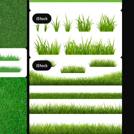
iStock
iStock