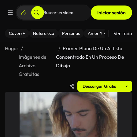
Iniciar sesión
Ver todo
Coverr+
Naturaleza
Personas
Amor Y Relaciones
El
Hogar
Primer Plano De Un Artista
Imágenes de
Concentrado En Un Proceso De
Archivo
Dibujo
Gratuitas
Descargar Gratis