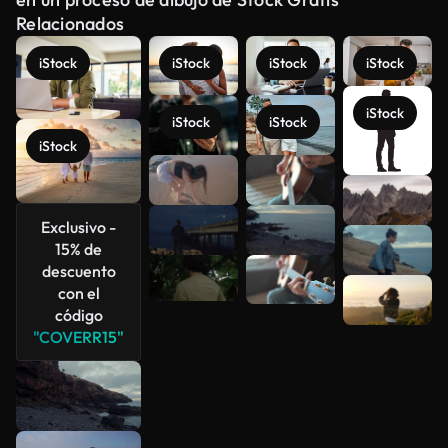
Relacionados
iStock
iStock
iStock
iStock
iStock
iStock
iStock
iStock
Ver más
Exclusivo -
15% de
descuento
con el
código
"COVERR15"