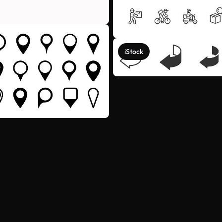
iStock