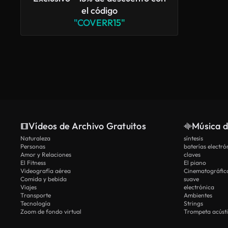
el código
"COVERR15"
Vídeos de Archivo Gratuitos
Música d
Naturaleza
síntesis
Personas
baterías electró
Amor y Relaciones
claves
El Fitness
El piano
Videografía aérea
Cinematográfic
Comida y bebida
suave
Viajes
electrónica
Transporte
Ambientes
Tecnología
Strings
Zoom de fondo virtual
Trompeta acúst