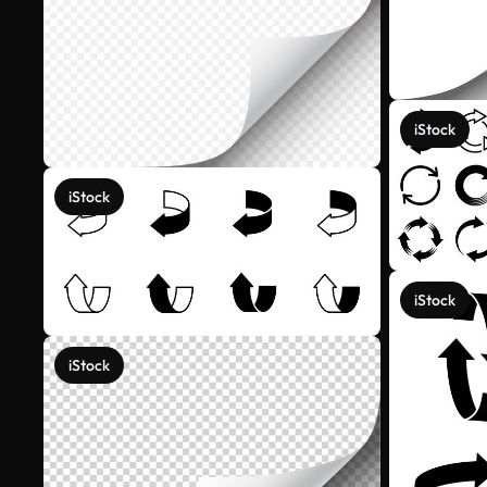
iStock
iStock
iStock
iStock