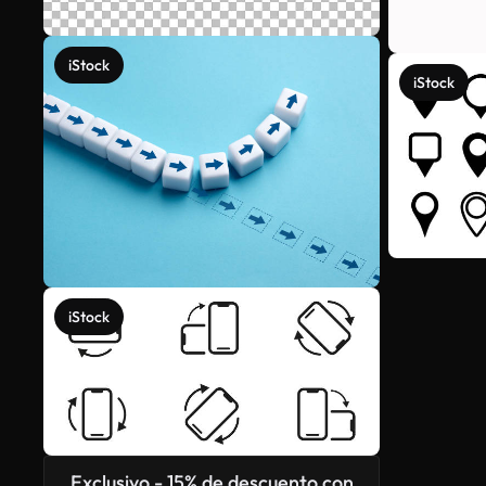
iStock
iStock
iStock
Exclusivo - 15% de descuento con