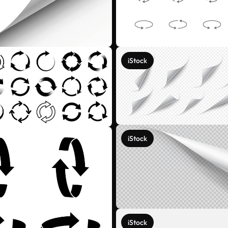
iStock
iStock
iStock