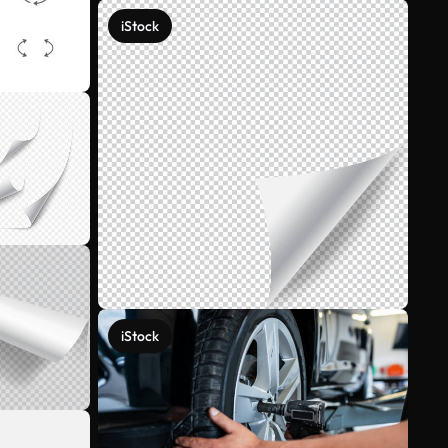
iStock
iStock