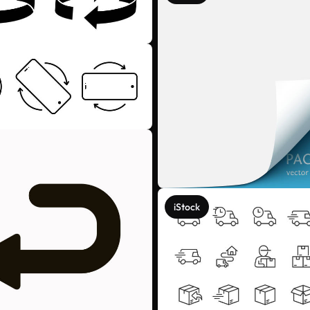
iStock