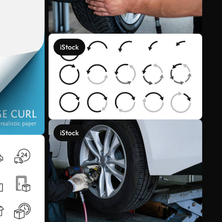
iStock
iStock