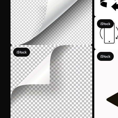
iStock
iStock
iStock