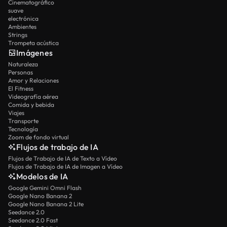
Cinematográfico
suave
electrónica
Ambientes
Strings
Trompeta acústica
Imágenes
Naturaleza
Personas
Amor y Relaciones
El Fitness
Videografía aérea
Comida y bebida
Viajes
Transporte
Tecnología
Zoom de fondo virtual
Flujos de trabajo de IA
Flujos de Trabajo de IA de Texto a Vídeo
Flujos de Trabajo de IA de Imagen a Vídeo
Modelos de IA
Google Gemini Omni Flash
Google Nano Banana 2
Google Nano Banana 2 Lite
Seedance 2.0
Seedance 2.0 Fast