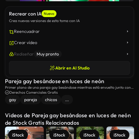
Recrear con IA
Nuevo
Crea nuevas versiones de esta toma con IA
Reencuadrar
Crear vídeo
Rediseñar
Muy pronto
Abrir en AI Studio
Pareja gay besándose en luces de neón
Primer plano de una pareja gay besándose mientras está envuelto junto con
una luz de neón.
Derechos Comerciales Gratis
gay
pareja
chicos
...
Videos de Pareja gay besándose en luces de neón
de Stock Gratis Relacionados
iStock
iStock
iStock
iStock