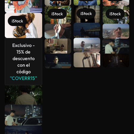
iStock
iStock
iStock
iStock
Ver más
Exclusivo -
15% de
descuento
con el
código
"COVERR15"