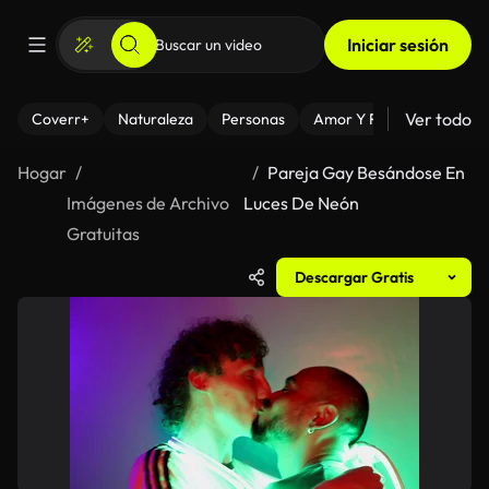
Iniciar sesión
Ver todo
Coverr+
Naturaleza
Personas
Amor Y Relaciones
El
Hogar
Pareja Gay Besándose En
Imágenes de Archivo
Luces De Neón
Gratuitas
Descargar Gratis