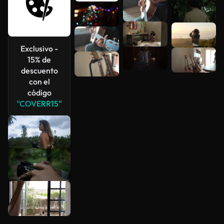
Ver más
Exclusivo -
15% de
descuento
con el
código
"COVERR15"