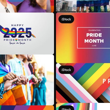
iStock
iStock
iStock