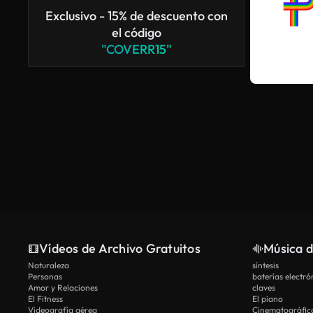
Exclusivo - 15% de descuento con
el código
"COVERR15"
Vídeos de Archivo Gratuitos
Música d
Naturaleza
síntesis
Personas
baterías electró
Amor y Relaciones
claves
El Fitness
El piano
Videografía aérea
Cinematográfic