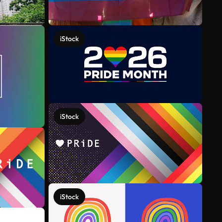
iStock
iStock
iStock