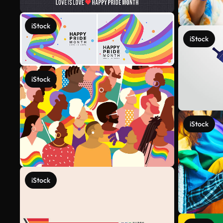
iStock
iStock
iStock
iStock
iStock