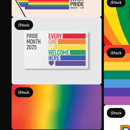
iStock
iStock
iStock
iStock
iStock