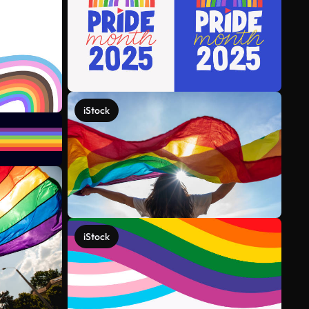
iStock
iStock