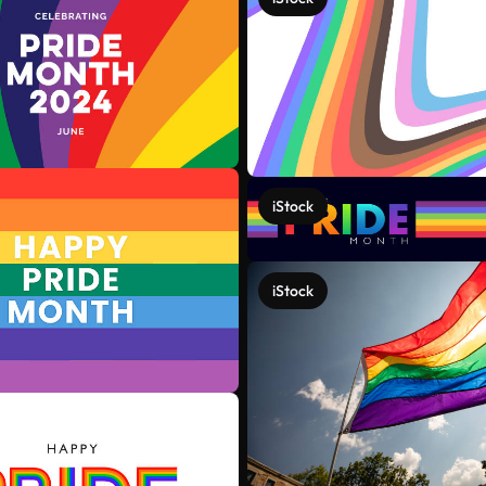
iStock
iStock