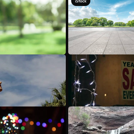
iStock