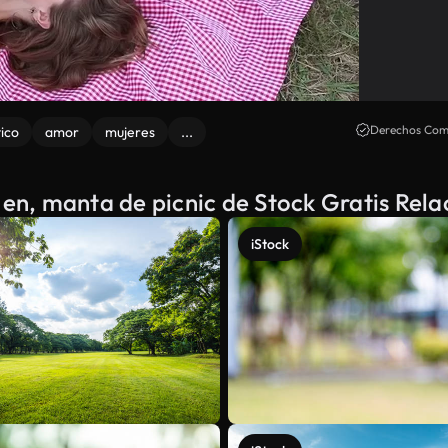
Derechos Come
ico
amor
mujeres
...
, en, manta de picnic de Stock Gratis Rel
iStock