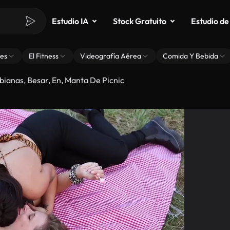
Estudio IA
Stock Gratuito
Estudio de
es
El Fitness
Videografía Aérea
Comida Y Bebida
bianas, Besar, En, Manta De Picnic