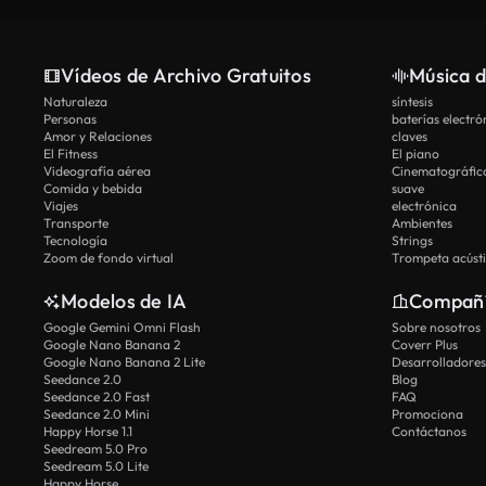
Vídeos de Archivo Gratuitos
Música d
Naturaleza
síntesis
Personas
baterías electró
Amor y Relaciones
claves
El Fitness
El piano
Videografía aérea
Cinematográfic
Comida y bebida
suave
Viajes
electrónica
Transporte
Ambientes
Tecnología
Strings
Zoom de fondo virtual
Trompeta acúst
Modelos de IA
Compañ
Google Gemini Omni Flash
Sobre nosotros
Google Nano Banana 2
Coverr Plus
Google Nano Banana 2 Lite
Desarrolladores
Seedance 2.0
Blog
Seedance 2.0 Fast
FAQ
Seedance 2.0 Mini
Promociona
Happy Horse 1.1
Contáctanos
Seedream 5.0 Pro
Seedream 5.0 Lite
Happy Horse