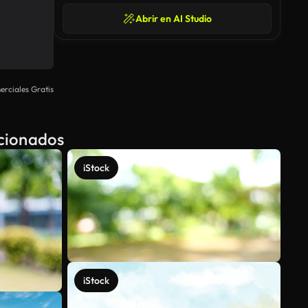
Abrir en AI Studio
rciales Gratis
acionados
iStock
iStock