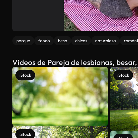
parque
fondo
beso
chicas
naturaleza
románt
Videos de Pareja de lesbianas, besar
iStock
iStock
iStock