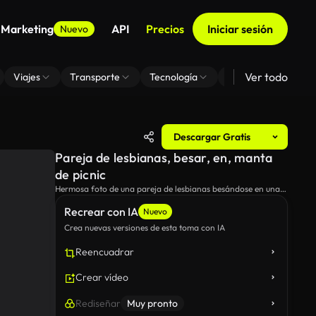
 Marketing
API
Precios
Iniciar sesión
Nuevo
Ver todo
Viajes
Transporte
Tecnología
Zoom De Fondo Virt
Descargar Gratis
Pareja de lesbianas, besar, en, manta
de picnic
Hermosa foto de una pareja de lesbianas besándose en una
manta de picnic en el parque.
Recrear con IA
Nuevo
Crea nuevas versiones de esta toma con IA
Reencuadrar
Crear vídeo
Rediseñar
Muy pronto