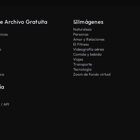
e Archivo Gratuita
Imágenes
Naturaleza
nicas
Personas
Amor y Relaciones
El Fitness
o
Videografía aérea
Comida y bebida
Viajes
Transporte
Tecnología
ica
Zoom de fondo virtual
ía
 / API