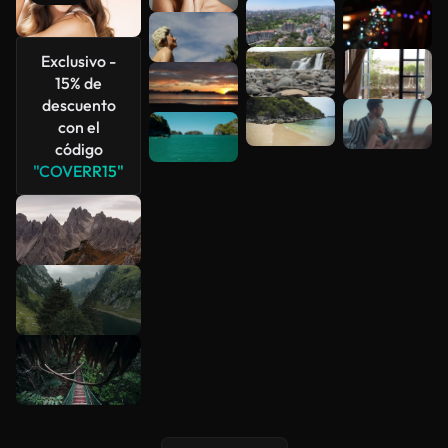
Ver más
Exclusivo -
15% de
descuento
con el
código
"COVERR15"