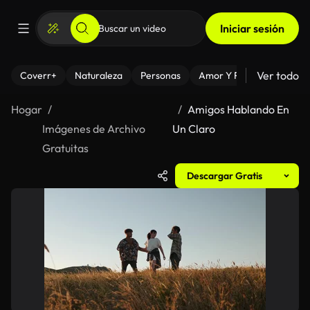
Iniciar sesión
Ver todo
Coverr+
Naturaleza
Personas
Amor Y Relaciones
El
Hogar
Amigos Hablando En
Imágenes de Archivo
Un Claro
Gratuitas
Descargar Gratis