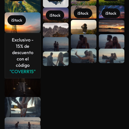
iStock
iStock
iStock
iStock
Ver más
Exclusivo -
15% de
descuento
con el
código
"COVERR15"