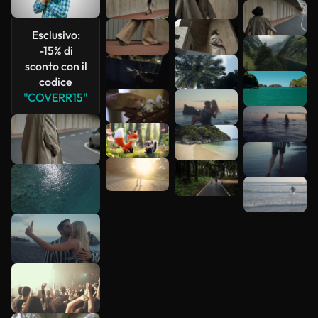
Scopri di
Esclusivo:
più
-15% di
sconto con il
codice
"COVERR15"