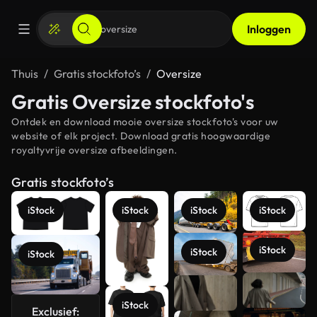
Inloggen
Thuis
Gratis stockfoto’s
Oversize
Gratis Oversize stockfoto's
Ontdek en download mooie oversize stockfoto's voor uw
website of elk project. Download gratis hoogwaardige
royaltyvrije oversize afbeeldingen.
Gratis stockfoto’s
iStock
iStock
iStock
iStock
iStock
iStock
iStock
Meer
bekijken
iStock
Exclusief: