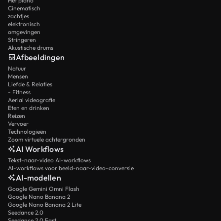
Het piano
Cinematisch
zachtjes
elektronisch
omgevingen
Stringeren
Akustische drums
Afbeeldingen
Natuur
Mensen
Liefde & Relaties
- Fitness
Aerial videografie
Eten en drinken
Reizen
Vervoer
Technologieën
Zoom virtuele achtergronden
AI Workflows
Tekst-naar-video AI-workflows
AI-workflows voor beeld-naar-video-conversie
AI-modellen
Google Gemini Omni Flash
Google Nano Banana 2
Google Nano Banana 2 Lite
Seedance 2.0
Seedance 2.0 Fast