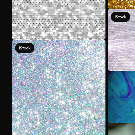
iStock
iStock