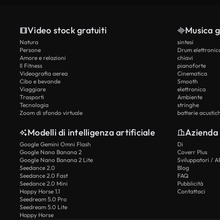
Video stock gratuiti
Musica g
Natura
sintesi
Persone
Drum elettronic
Amore e relazioni
chiavi
Il Fitness
pianoforte
Videografia aerea
Cinematica
Cibo e bevande
Smooth
Viaggiare
elettronica
Trasporti
Ambiente
Tecnologia
stringhe
Zoom di sfondo virtuale
batterie acustic
Modelli di intelligenza artificiale
Azienda
Google Gemini Omni Flash
Di
Google Nano Banana 2
Coverr Plus
Google Nano Banana 2 Lite
Sviluppatori / A
Seedance 2.0
Blog
Seedance 2.0 Fast
FAQ
Seedance 2.0 Mini
Pubblicità
Happy Horse 1.1
Contattaci
Seedream 5.0 Pro
Seedream 5.0 Lite
Happy Horse