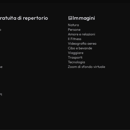
ratuita di repertorio
Immagini
Natura
o
Persone
Amore e relazioni
Il Fitness
Videografia aerea
Cibo e bevande
Viaggiare
Trasporti
Tecnologia
he
Zoom di sfondo virtuale
PI