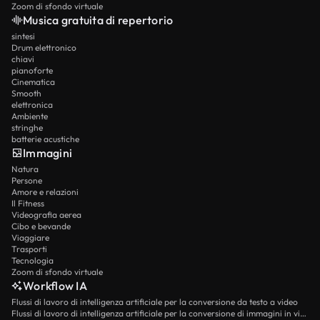
Zoom di sfondo virtuale
Musica gratuita di repertorio
sintesi
Drum elettronico
chiavi
pianoforte
Cinematica
Smooth
elettronica
Ambiente
stringhe
batterie acustiche
Immagini
Natura
Persone
Amore e relazioni
Il Fitness
Videografia aerea
Cibo e bevande
Viaggiare
Trasporti
Tecnologia
Zoom di sfondo virtuale
Workflow IA
Flussi di lavoro di intelligenza artificiale per la conversione da testo a video
Flussi di lavoro di intelligenza artificiale per la conversione di immagini in video