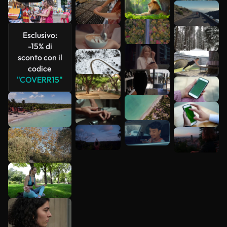
Scopri di
più
Esclusivo:
-15% di
sconto con il
codice
"COVERR15"