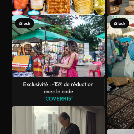
iStock
iStock
Exclusivité : -15% de réduction
avec le code
"COVERR15"