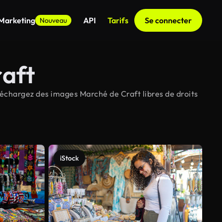
 Marketing
API
Tarifs
Se connecter
Nouveau
raft
léchargez des images Marché de Craft libres de droits
iStock