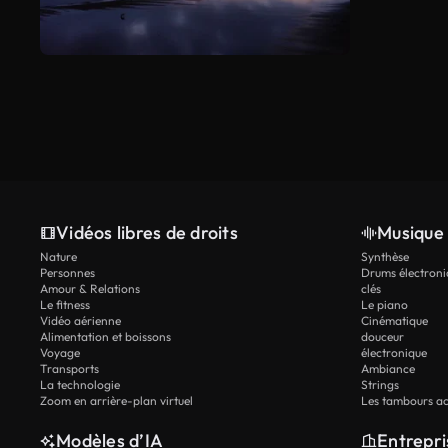
Vidéos libres de droits
Musique 
Nature
Synthèse
Personnes
Drums électroni
Amour & Relations
clés
Le fitness
Le piano
Vidéo aérienne
Cinématique
Alimentation et boissons
douceur
Voyage
électronique
Transports
Ambiance
La technologie
Strings
Zoom en arrière-plan virtuel
Les tambours ac
Modèles d’IA
Entrepri