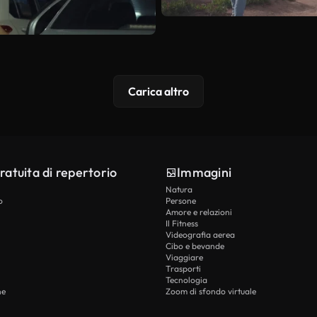
Carica altro
ratuita di repertorio
Immagini
Natura
o
Persone
Amore e relazioni
Il Fitness
Videografia aerea
Cibo e bevande
Viaggiare
Trasporti
Tecnologia
he
Zoom di sfondo virtuale