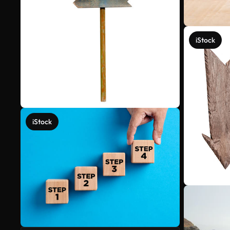
iStock
iStock