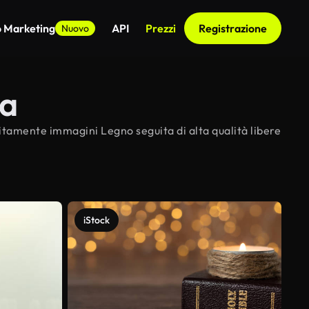
o Marketing
API
Prezzi
Registrazione
Nuovo
ta
uitamente immagini Legno seguita di alta qualità libere
iStock