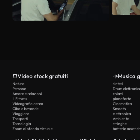
Video stock gratuiti
Musica g
Natura
sintesi
Persone
Drum elettronic
Amore e relazioni
chiavi
Il Fitness
pianoforte
Videografia aerea
Cinematica
Cibo e bevande
Smooth
Viaggiare
elettronica
Trasporti
Ambiente
Tecnologia
stringhe
Zoom di sfondo virtuale
batterie acustic