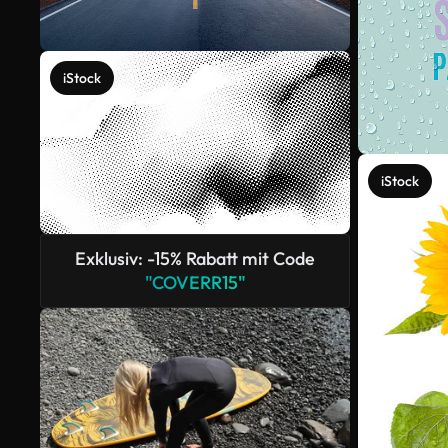
iStock
iStock
Exklusiv: -15% Rabatt mit Code
"COVERR15"