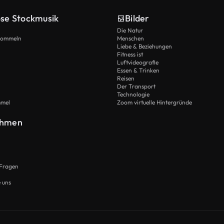
ose Stockmusik
Bilder
Die Natur
Trommeln
Menschen
Liebe & Beziehungen
Fitness ist
Luftvideografie
Essen & Trinken
Reisen
Der Transport
Technologie
mmel
Zoom virtuelle Hintergründe
ehmen
 Fragen
e uns