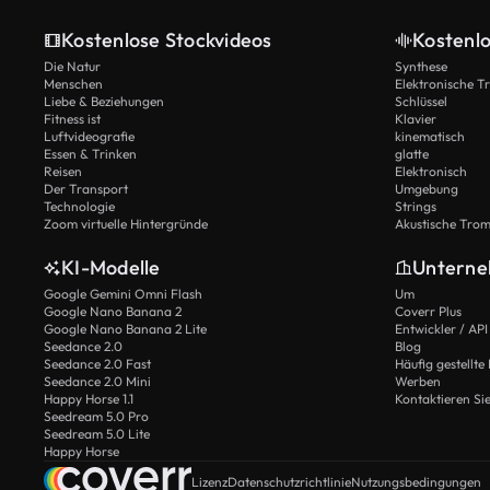
Kostenlose Stockvideos
Kostenl
Die Natur
Synthese
Menschen
Elektronische 
Liebe & Beziehungen
Schlüssel
Fitness ist
Klavier
Luftvideografie
kinematisch
Essen & Trinken
glatte
Reisen
Elektronisch
Der Transport
Umgebung
Technologie
Strings
Zoom virtuelle Hintergründe
Akustische Tro
KI-Modelle
Untern
Google Gemini Omni Flash
Um
Google Nano Banana 2
Coverr Plus
Google Nano Banana 2 Lite
Entwickler / API
Seedance 2.0
Blog
Seedance 2.0 Fast
Häufig gestellte
Seedance 2.0 Mini
Werben
Happy Horse 1.1
Kontaktieren Si
Seedream 5.0 Pro
Seedream 5.0 Lite
Happy Horse
Lizenz
Datenschutzrichtlinie
Nutzungsbedingungen