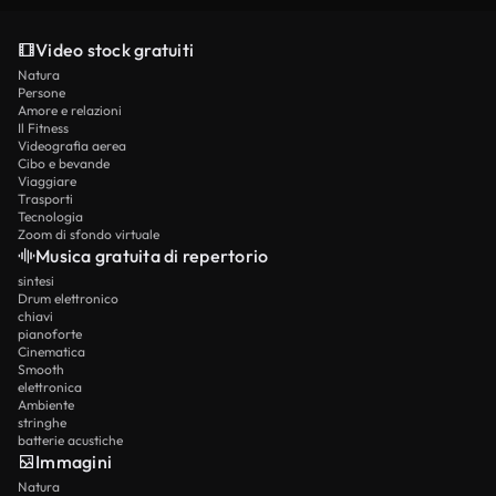
Video stock gratuiti
Natura
Persone
Amore e relazioni
Il Fitness
Videografia aerea
Cibo e bevande
Viaggiare
Trasporti
Tecnologia
Zoom di sfondo virtuale
Musica gratuita di repertorio
sintesi
Drum elettronico
chiavi
pianoforte
Cinematica
Smooth
elettronica
Ambiente
stringhe
batterie acustiche
Immagini
Natura