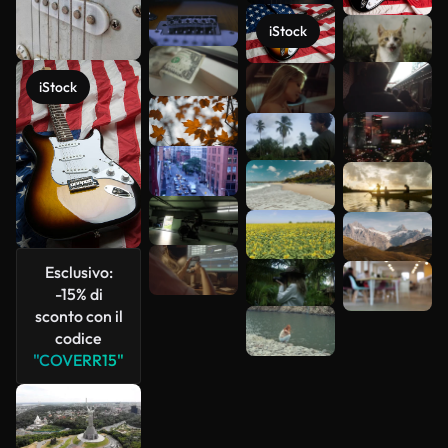
iStock
Scopri di
più
iStock
Esclusivo:
-15% di
sconto con il
codice
"COVERR15"