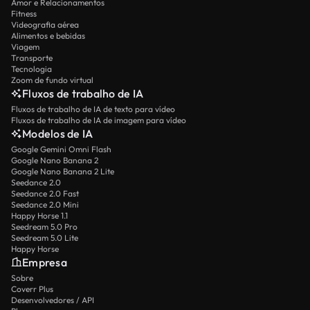
Amor e Relacionamentos
Fitness
Videografia aérea
Alimentos e bebidas
Viagem
Transporte
Tecnologia
Zoom de fundo virtual
Fluxos de trabalho de IA
Fluxos de trabalho de IA de texto para vídeo
Fluxos de trabalho de IA de imagem para vídeo
Modelos de IA
Google Gemini Omni Flash
Google Nano Banana 2
Google Nano Banana 2 Lite
Seedance 2.0
Seedance 2.0 Fast
Seedance 2.0 Mini
Happy Horse 1.1
Seedream 5.0 Pro
Seedream 5.0 Lite
Happy Horse
Empresa
Sobre
Coverr Plus
Desenvolvedores / API