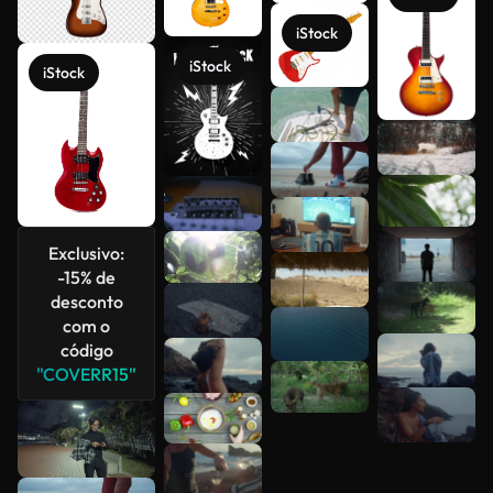
iStock
iStock
iStock
Veja mais
Exclusivo:
-15% de
desconto
com o
código
"COVERR15"