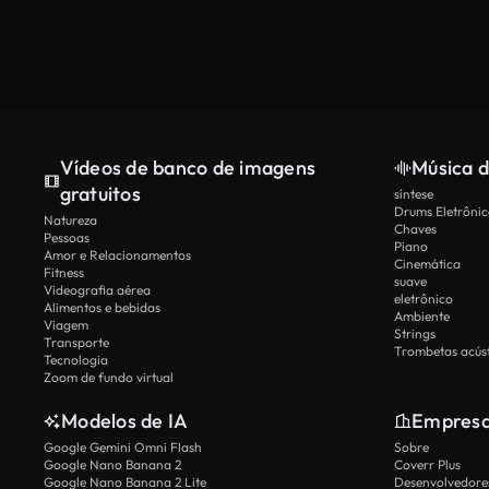
Vídeos de banco de imagens
Música d
gratuitos
síntese
Drums Eletrônic
Natureza
Chaves
Pessoas
Piano
Amor e Relacionamentos
Cinemática
Fitness
suave
Videografia aérea
eletrônico
Alimentos e bebidas
Ambiente
Viagem
Strings
Transporte
Trombetas acúst
Tecnologia
Zoom de fundo virtual
Modelos de IA
Empres
Google Gemini Omni Flash
Sobre
Google Nano Banana 2
Coverr Plus
Google Nano Banana 2 Lite
Desenvolvedores