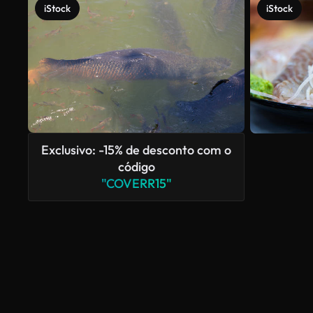
iStock
iStock
Exclusivo: -15% de desconto com o
código
"COVERR15"