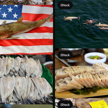
iStock
iStock
iStock