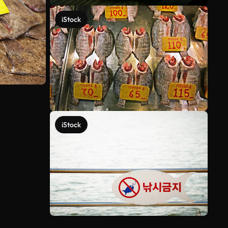
iStock
iStock