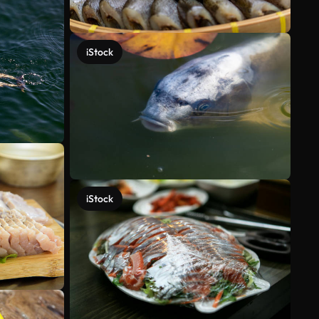
iStock
iStock