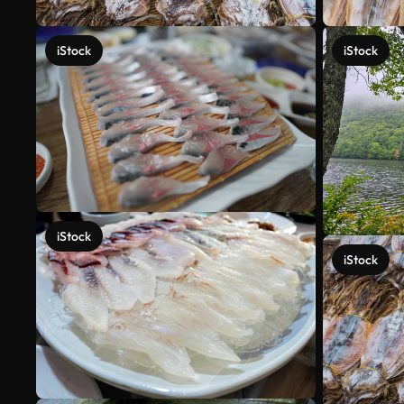
iStock
iStock
iStock
iStock