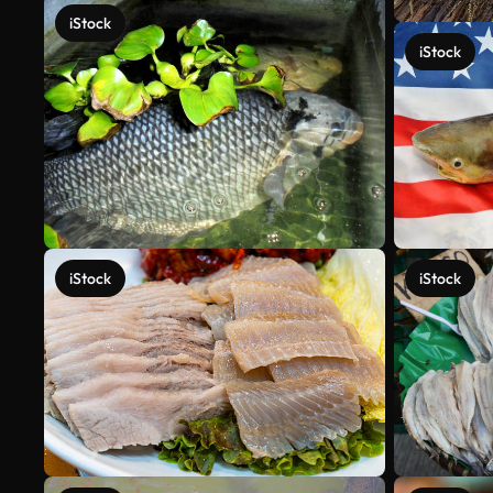
iStock
iStock
iStock
iStock