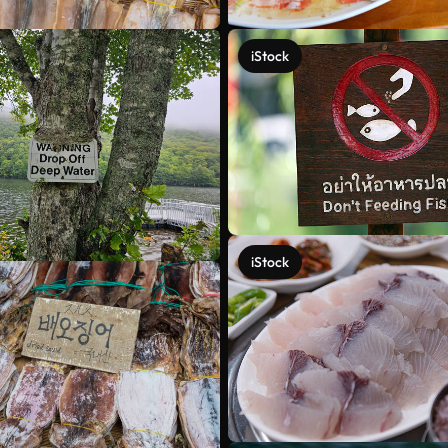
iStock
iStock