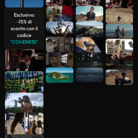
più
Esclusivo:
-15% di
sconto con il
codice
"COVERR15"