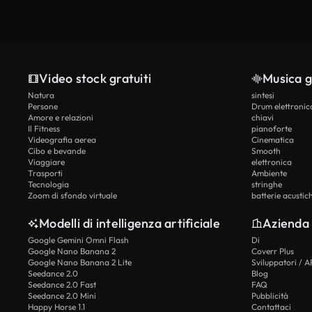
Video stock gratuiti
Musica g
Natura
sintesi
Persone
Drum elettronic
Amore e relazioni
chiavi
Il Fitness
pianoforte
Videografia aerea
Cinematica
Cibo e bevande
Smooth
Viaggiare
elettronica
Trasporti
Ambiente
Tecnologia
stringhe
Zoom di sfondo virtuale
batterie acustic
Modelli di intelligenza artificiale
Azienda
Google Gemini Omni Flash
Di
Google Nano Banana 2
Coverr Plus
Google Nano Banana 2 Lite
Sviluppatori / A
Seedance 2.0
Blog
Seedance 2.0 Fast
FAQ
Seedance 2.0 Mini
Pubblicità
Happy Horse 1.1
Contattaci