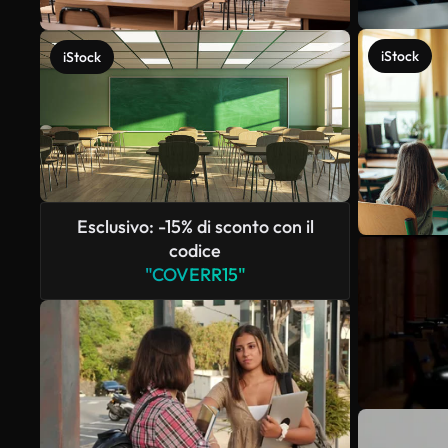
iStock
iStock
Esclusivo: -15% di sconto con il
codice
"COVERR15"