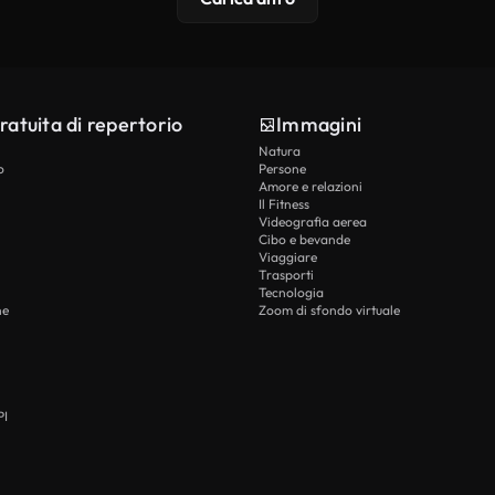
ratuita di repertorio
Immagini
Natura
o
Persone
Amore e relazioni
Il Fitness
Videografia aerea
Cibo e bevande
Viaggiare
Trasporti
Tecnologia
he
Zoom di sfondo virtuale
PI