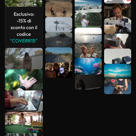
Scopri di
Esclusivo:
più
-15% di
sconto con il
codice
"COVERR15"