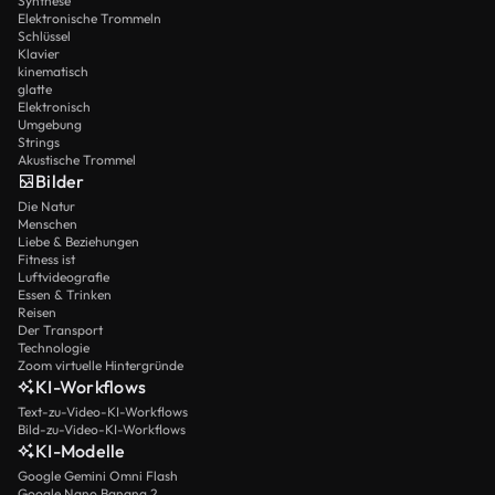
Synthese
Elektronische Trommeln
Schlüssel
Klavier
kinematisch
glatte
Elektronisch
Umgebung
Strings
Akustische Trommel
Bilder
Die Natur
Menschen
Liebe & Beziehungen
Fitness ist
Luftvideografie
Essen & Trinken
Reisen
Der Transport
Technologie
Zoom virtuelle Hintergründe
KI-Workflows
Text-zu-Video-KI-Workflows
Bild-zu-Video-KI-Workflows
KI-Modelle
Google Gemini Omni Flash
Google Nano Banana 2