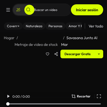
Iniciar sesión
Ver todo
Coverr+
Naturaleza
Personas
Amor Y Relaciones
El
Hogar
Savasana Junto Al
Metraje de video de stock
Mar
Descargar Gratis
Recortar
0:00 / 0:00