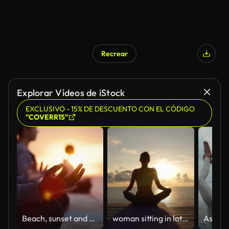
Recrear
Explorar Vídeos de iStock
EXCLUSIVO - 15% DE DESCUENTO CON EL CÓDIGO
"COVERR15"
Beach, sunset and group with meditation, hand for lotus pose and yoga with friends, healthy soul and morning. People, dusk and seaside break for wellness or positive energy with mindfulness outdoor
woman sitting in lotus position