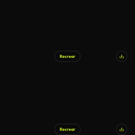
Recrear
Recrear