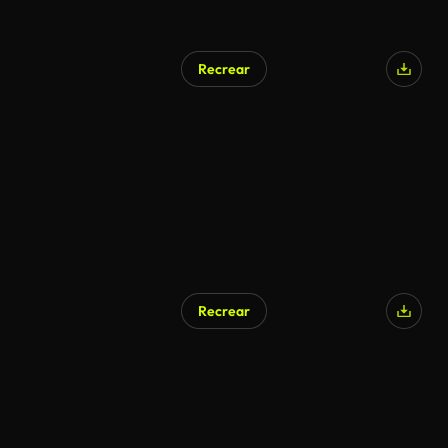
Recrear
Recrear