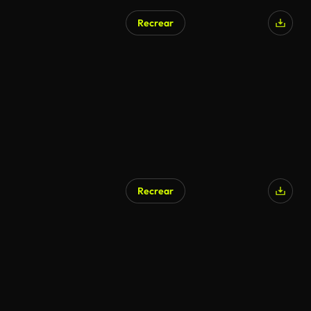
Recrear
Recrear