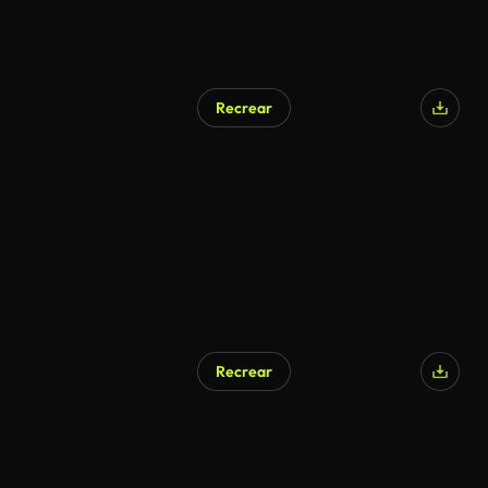
Recrear
Recrear