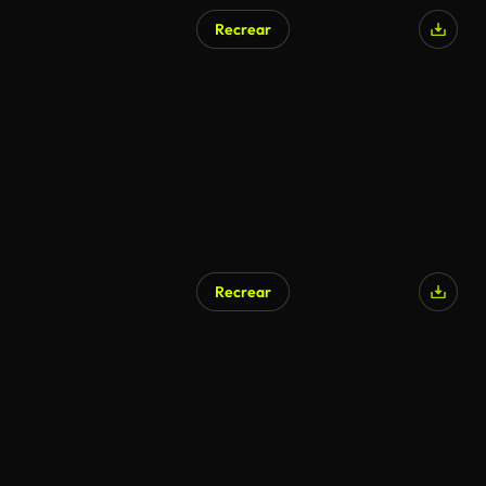
Recrear
Recrear