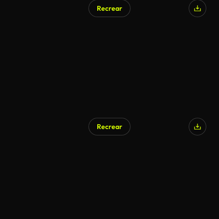
Recrear
Recrear