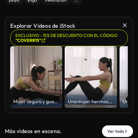
playa
yoga
meditación
...
Explorar Vídeos de iStock
EXCLUSIVO - 15% DE DESCUENTO CON EL CÓDIGO
"COVERR15"
Mujer segura y guapa practicando y haciendo ejercicio en una esterilla de yoga, viendo una clase online en un portátil en casa.
Una mujer hermosa y segura de sí misma está practicando y estirando ejercicios corporales en una esterilla de yoga en el salón de su casa.
Más vídeos en escena.
Ver todo