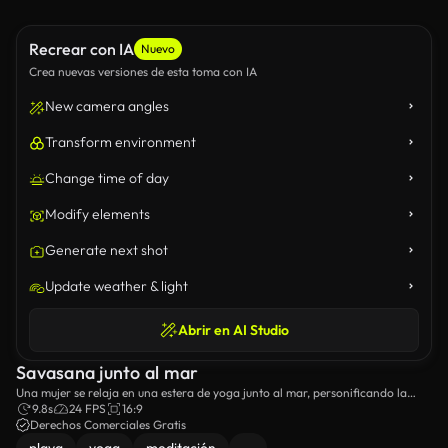
Recrear con IA
Nuevo
Crea nuevas versiones de esta toma con IA
New camera angles
Transform environment
Change time of day
Modify elements
Generate next shot
Update weather & light
Abrir en AI Studio
Savasana junto al mar
Una mujer se relaja en una estera de yoga junto al mar, personificando la
tranquilidad con el sonido de las olas.
9.8s
24 FPS
16:9
Derechos Comerciales Gratis