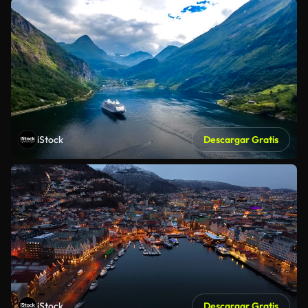
iStock
Descargar Gratis
iStock
Descargar Gratis