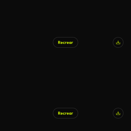
Recrear
Recrear