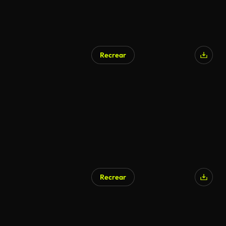
Recrear
Recrear