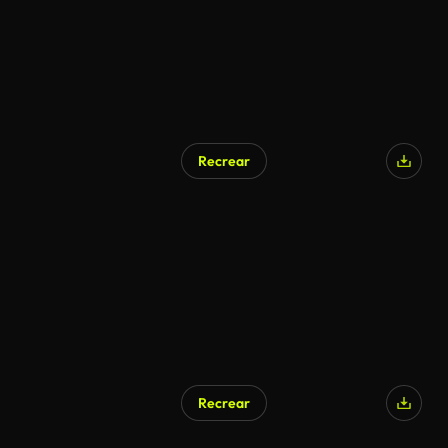
Recrear
Recrear