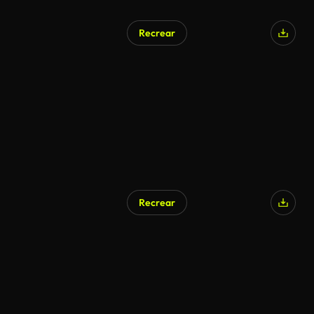
Recrear
Recrear