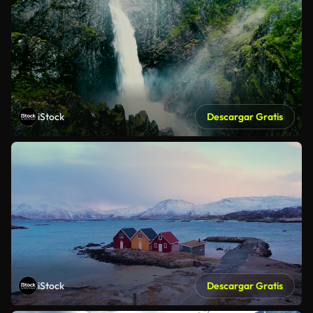
iStock
Descargar Gratis
iStock
Descargar Gratis