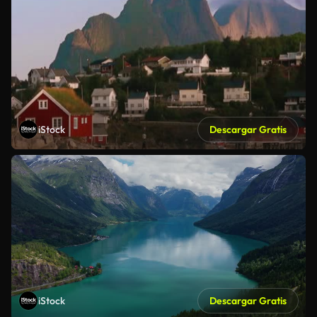
iStock
Descargar Gratis
iStock
Descargar Gratis