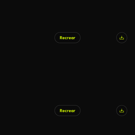
Recrear
Recrear