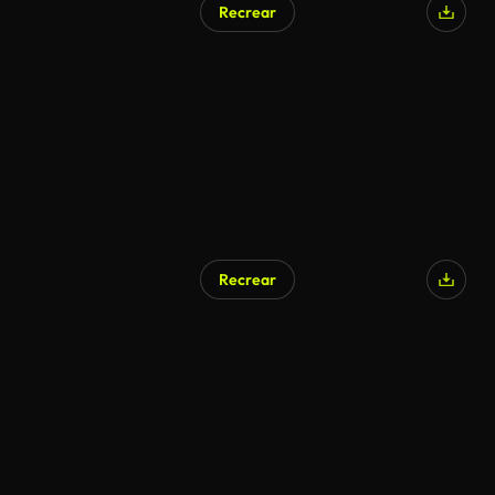
Recrear
Recrear