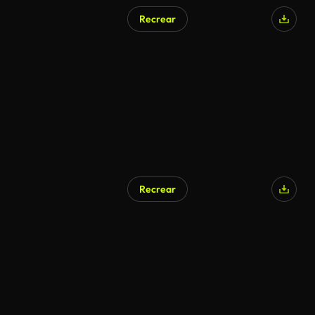
Recrear
Recrear