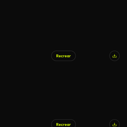
Recrear
Recrear