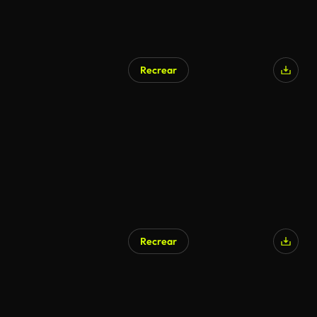
Recrear
Recrear