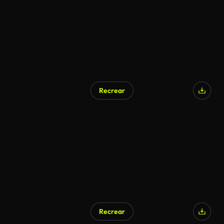
Recrear
Recrear