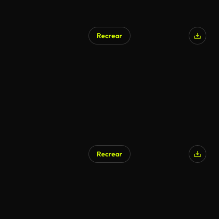
Recrear
Recrear