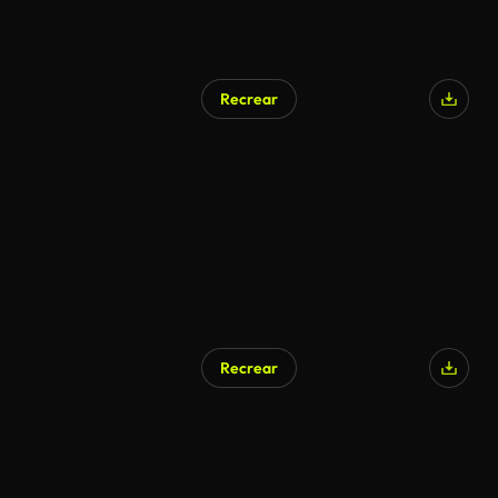
Recrear
Recrear