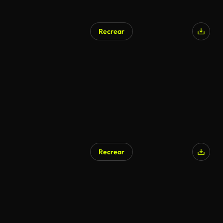
Recrear
Recrear