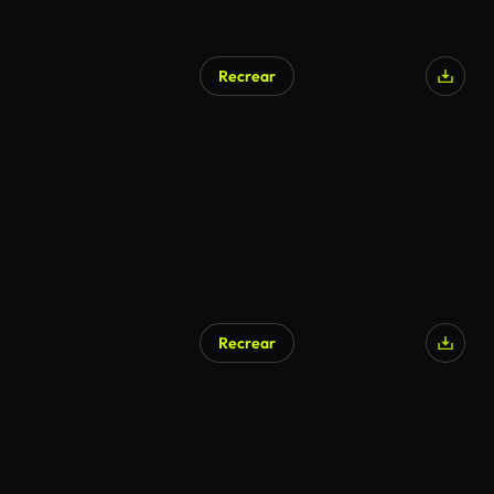
Recrear
Recrear