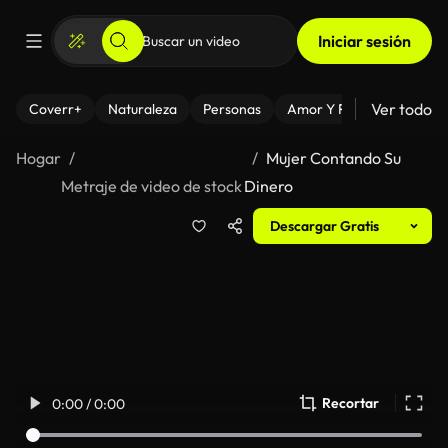
Iniciar sesión
Ver todo
Coverr+
Naturaleza
Personas
Amor Y Relaciones
El
Hogar
Mujer Contando Su
Metraje de video de stock
Dinero
Descargar Gratis
Recortar
0:00 / 0:00