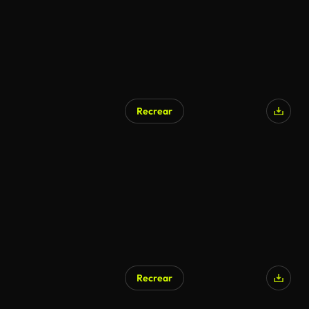
Recrear
Recrear