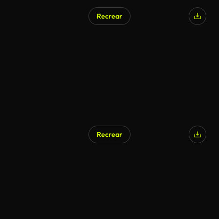
Recrear
Recrear