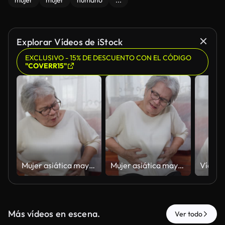
mujer
mujer
humano
...
Explorar Vídeos de iStock
EXCLUSIVO - 15% DE DESCUENTO CON EL CÓDIGO
"COVERR15"
Mujer asiática mayor sujetándose el estómago con dolor en casa sola
Mujer asiática mayor con dolor de estómago severo sujetándose la barriga en casa
Más vídeos en escena.
Ver todo