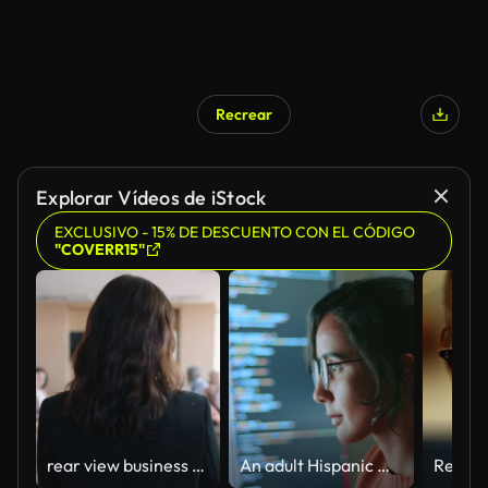
Recrear
Explorar Vídeos de iStock
EXCLUSIVO - 15% DE DESCUENTO CON EL CÓDIGO
"COVERR15"
rear view business woman team leader discussing project with colleagues sharing creative ideas in office meeting planning strategy 4k
An adult Hispanic woman with glasses focused on coding on dual monitors working late at night