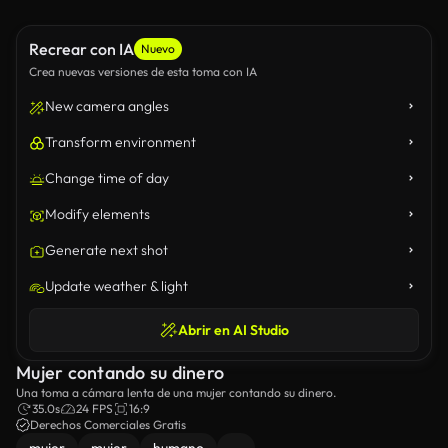
Recrear con IA
Nuevo
Crea nuevas versiones de esta toma con IA
New camera angles
Transform environment
Change time of day
Modify elements
Generate next shot
Update weather & light
Abrir en AI Studio
Mujer contando su dinero
Una toma a cámara lenta de una mujer contando su dinero.
35.0s
24 FPS
16:9
Derechos Comerciales Gratis