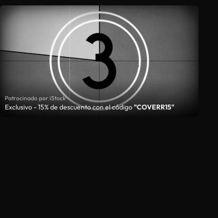
Patrocinado por iStock
Exclusivo - 15% de descuento con el código
"COVERR15"