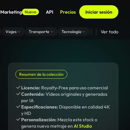
 Marketing
API
Precios
Iniciar sesión
Nuevo
Ver todo
Viajes
Transporte
Tecnología
Zoom De Fondo Virt
Resumen de la colección
Licencia:
Royalty-Free para uso comercial
Contenido:
Vídeos originales y generados
por IA
Especificaciones:
Disponible en calidad 4K
y HD
Personalización:
Mezcla este stock o
genera nuevo metraje en
AI Studio