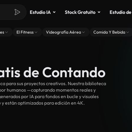
Estudio IA
Stock Gratuito
Estudio de
es
El Fitness
Videografía Aérea
Comida Y Bebida
atis de Contando
a para sus proyectos creativos. Nuestra biblioteca
s por humanos —capturando momentos reales y
enerados por IA para fondos en bucle y visuales
e y están optimizados para edición en 4K.