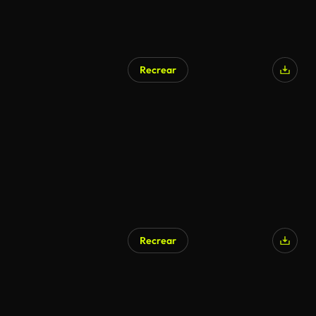
Recrear
Recrear