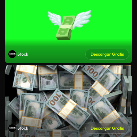
iStock
Descargar Gratis
iStock
Descargar Gratis