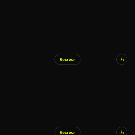
Recrear
Recrear