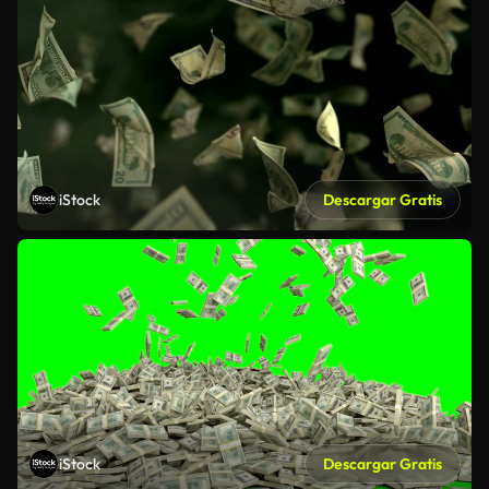
iStock
Descargar Gratis
iStock
Descargar Gratis