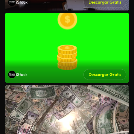
iStock
Descargar Gratis
iStock
Descargar Gratis