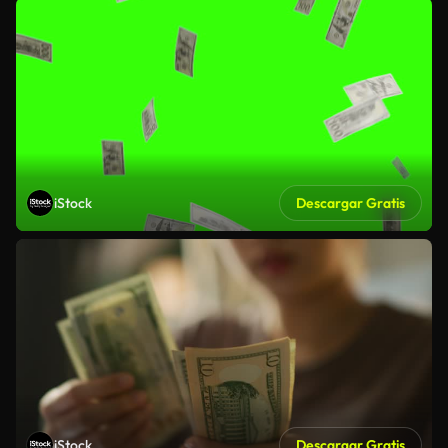
iStock
Descargar Gratis
iStock
Descargar Gratis