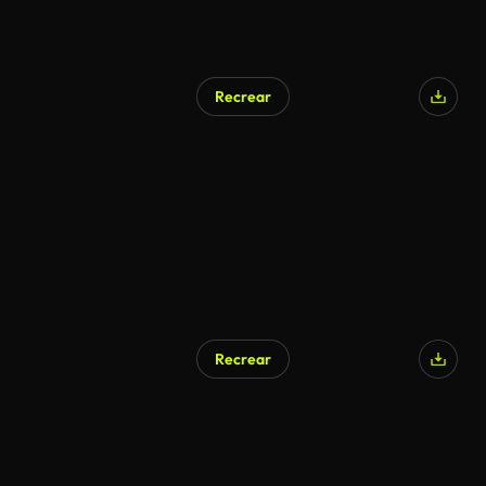
Recrear
Recrear