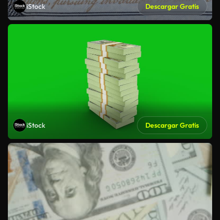
iStock
Descargar Gratis
iStock
Descargar Gratis