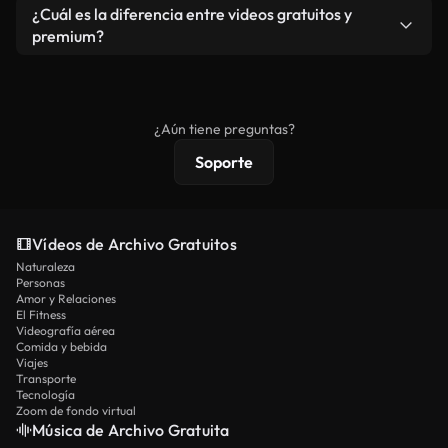
cada descarga.
Sí. Eres libre de recortar o mezclar nuestros
¿Cuál es la diferencia entre videos gratuitos y
vídeos. Solo asegúrese de que el producto final no
premium?
se redistribuya como metraje de stock básico.
Los vídeos royalty-free incluyen derechos
comerciales estándar; el contenido premium
ofrece metraje exclusivo, resolución 4K y
¿Aún tiene preguntas?
protecciones de licencia extendidas.
Soporte
Vídeos de Archivo Gratuitos
Naturaleza
Personas
Amor y Relaciones
El Fitness
Videografía aérea
Comida y bebida
Viajes
Transporte
Tecnología
Zoom de fondo virtual
Música de Archivo Gratuita