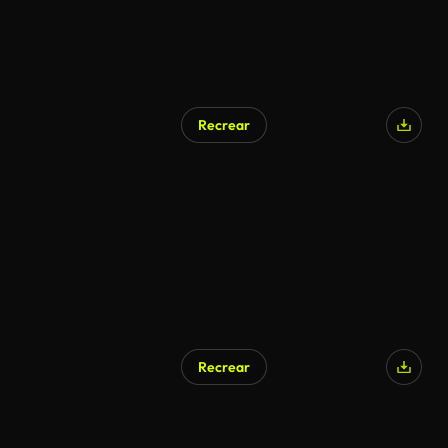
Recrear
Recrear