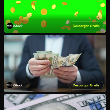
iStock
Descargar Gratis
iStock
Descargar Gratis