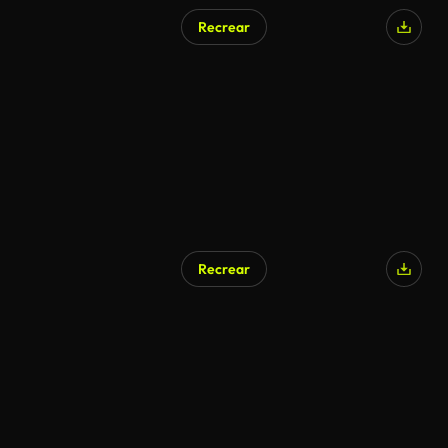
Recrear
Recrear