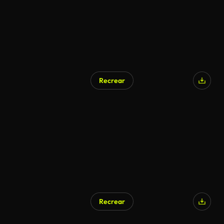
Recrear
Recrear