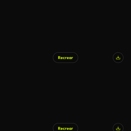
Recrear
Recrear