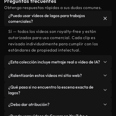
Preguntas frecuentes
Obtenga respuestas rápidas a sus dudas comunes.
¿Puedo usar vídeos de lagos para trabajos
comerciales?
Sí — todos los vídeos son royalty-free y están
autorizados para uso comercial. Cada clip es
revisado individualmente para cumplir con los
estándares de propiedad intelectual.
¿Esta colección incluye metraje real o vídeo de IA?
Ambos. Es una biblioteca híbrida de metraje real
¿Ralentizarán estos vídeos mi sitio web?
relacionado con lagos y vídeos generados por IA.
Todo está claramente etiquetado.
No si selecciona nuestras versiones optimizadas
¿Qué pasa si no encuentro la escena exacta de
para web, diseñadas específicamente para uso de
lagos?
fondo y para mantener un rendimiento óptimo de
Puedes crear una al instante usando Coverr AI
métricas como LCP.
¿Debo dar atribución?
Studio. Describe la escena, como "lagos al
atardecer", y la IA la generará en segundos
No es necesario. Todos los vídeos en nuestra