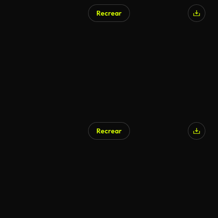
Recrear
Recrear