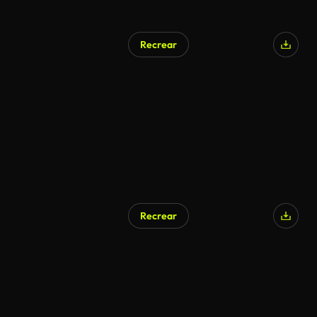
Recrear
Recrear