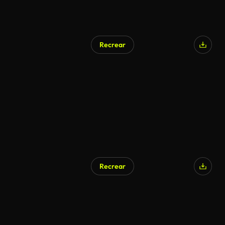
Recrear
Recrear