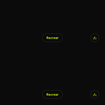
Recrear
Recrear