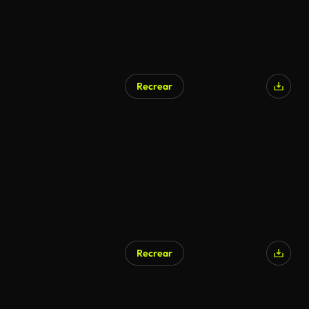
Recrear
Recrear