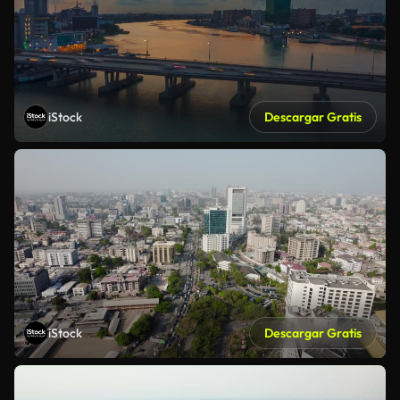
iStock
Descargar Gratis
iStock
Descargar Gratis