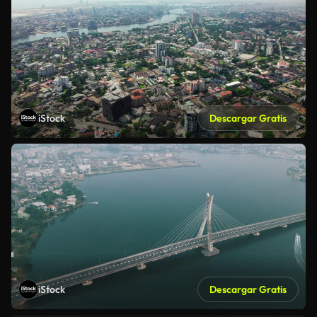
iStock
Descargar Gratis
iStock
Descargar Gratis