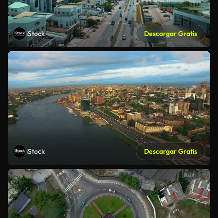
iStock
Descargar Gratis
iStock
Descargar Gratis