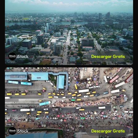
iStock
Descargar Gratis
iStock
Descargar Gratis