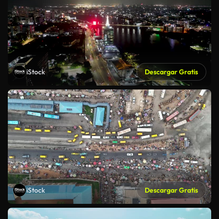
iStock
Descargar Gratis
iStock
Descargar Gratis