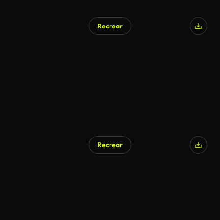
Recrear
Recrear