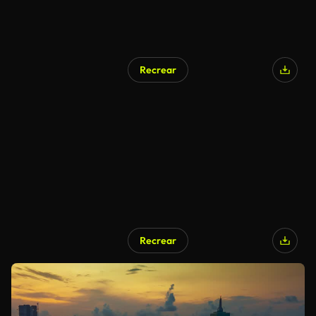
Recrear
Recrear