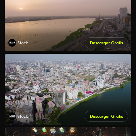
iStock
Descargar Gratis
iStock
Descargar Gratis