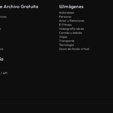
e Archivo Gratuita
Imágenes
Naturaleza
nicas
Personas
Amor y Relaciones
El Fitness
o
Videografía aérea
Comida y bebida
Viajes
Transporte
Tecnología
ica
Zoom de fondo virtual
ía
 / API