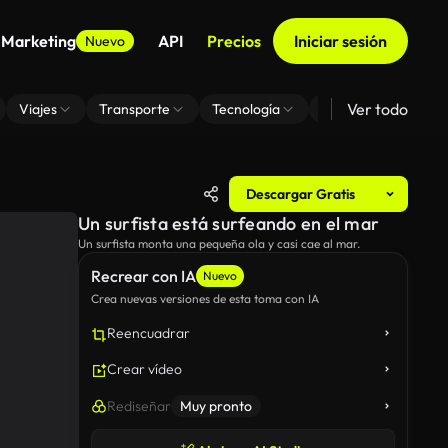
 Marketing
API
Precios
Iniciar sesión
Nuevo
Ver todo
Viajes
Transporte
Tecnología
Zoom De Fondo Virt
Descargar Gratis
Un surfista está surfeando en el mar
Un surfista monta una pequeña ola y casi cae al mar.
Recrear con IA
Nuevo
Crea nuevas versiones de esta toma con IA
Reencuadrar
Crear vídeo
Rediseñar
Muy pronto