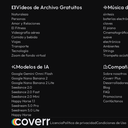
Vídeos de Archivo Gratuitos
Música d
Naturaleza
síntesis
Personas
baterías electró
Amor y Relaciones
claves
El Fitness
El piano
Videografía aérea
Cinematográfic
Comida y bebida
suave
Viajes
electrónica
Transporte
Ambientes
Tecnología
Strings
Zoom de fondo virtual
Trompeta acúst
Modelos de IA
Compañ
Google Gemini Omni Flash
Sobre nosotros
Google Nano Banana 2
Coverr Plus
Google Nano Banana 2 Lite
Desarrolladores
Seedance 2.0
Blog
Seedance 2.0 Fast
FAQ
Seedance 2.0 Mini
Promociona
Happy Horse 1.1
Contáctanos
Seedream 5.0 Pro
Seedream 5.0 Lite
Happy Horse
Licencia
Política de privacidad
Condiciones de Uso