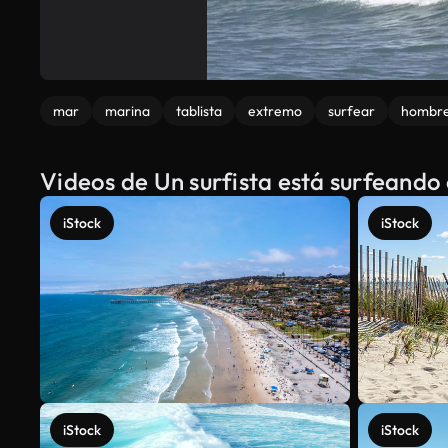
mar
marina
tablista
extremo
surfear
hombr
Videos de Un surfista está surfeando
iStock
iStock
iStock
iStock