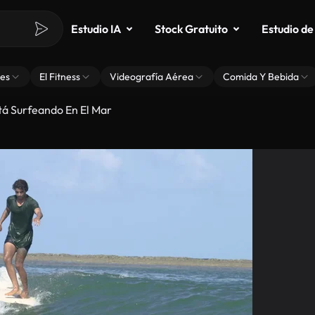
Estudio IA
Stock Gratuito
Estudio de
es
El Fitness
Videografía Aérea
Comida Y Bebida
stá Surfeando En El Mar