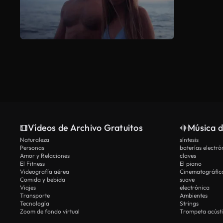
Vídeos de Archivo Gratuitos
Música d
Naturaleza
síntesis
Personas
baterías electró
Amor y Relaciones
claves
El Fitness
El piano
Videografía aérea
Cinematográfic
Comida y bebida
suave
Viajes
electrónica
Transporte
Ambientes
Tecnología
Strings
Zoom de fondo virtual
Trompeta acúst