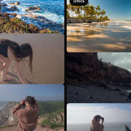
iStock