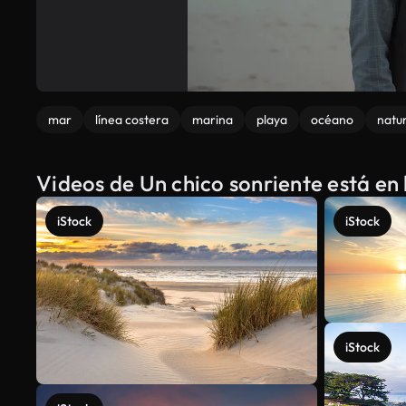
mar
línea costera
marina
playa
océano
natu
Videos de Un chico sonriente está en 
iStock
iStock
iStock