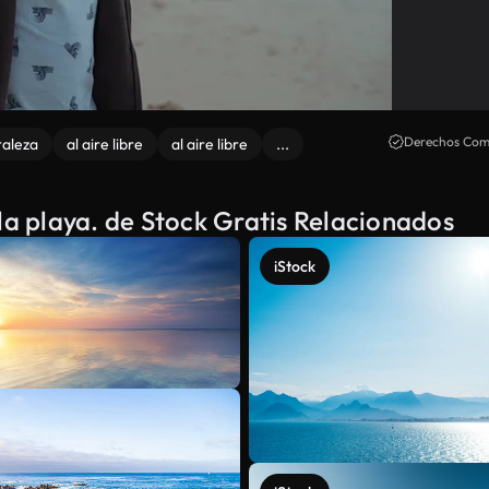
Derechos Come
raleza
al aire libre
al aire libre
...
la playa. de Stock Gratis Relacionados
iStock