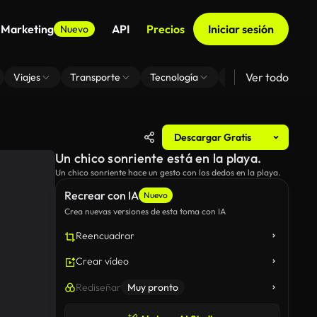
 Marketing
API
Precios
Iniciar sesión
Nuevo
Ver todo
Viajes
Transporte
Tecnología
Zoom De Fondo Virt
Descargar Gratis
Un chico sonriente está en la playa.
Un chico sonriente hace un gesto con los dedos en la playa.
Recrear con IA
Nuevo
Crea nuevas versiones de esta toma con IA
Reencuadrar
Crear vídeo
Rediseñar
Muy pronto