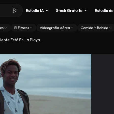
Estudio IA
Stock Gratuito
Estudio de
es
El Fitness
Videografía Aérea
Comida Y Bebida
iente Está En La Playa.