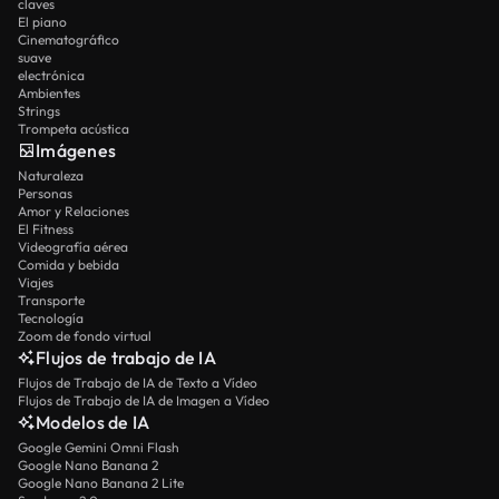
claves
El piano
Cinematográfico
suave
electrónica
Ambientes
Strings
Trompeta acústica
Imágenes
Naturaleza
Personas
Amor y Relaciones
El Fitness
Videografía aérea
Comida y bebida
Viajes
Transporte
Tecnología
Zoom de fondo virtual
Flujos de trabajo de IA
Flujos de Trabajo de IA de Texto a Vídeo
Flujos de Trabajo de IA de Imagen a Vídeo
Modelos de IA
Google Gemini Omni Flash
Google Nano Banana 2
Google Nano Banana 2 Lite