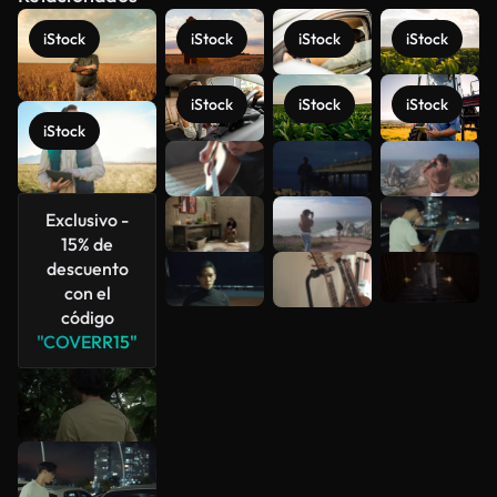
iStock
iStock
iStock
iStock
iStock
iStock
iStock
iStock
Ver más
Exclusivo -
15% de
descuento
con el
código
"COVERR15"