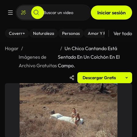
Iniciar sesión
Ver todo
Coverr+
Naturaleza
Personas
Amor Y Relaciones
El
Hogar
Un Chico Cantando Está
Imágenes de
Sentado En Un Colchón En El
Archivo Gratuitas
Campo.
Descargar Gratis