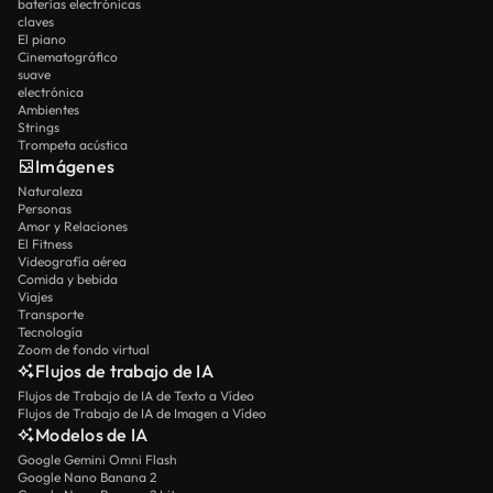
baterías electrónicas
claves
El piano
Cinematográfico
suave
electrónica
Ambientes
Strings
Trompeta acústica
Imágenes
Naturaleza
Personas
Amor y Relaciones
El Fitness
Videografía aérea
Comida y bebida
Viajes
Transporte
Tecnología
Zoom de fondo virtual
Flujos de trabajo de IA
Flujos de Trabajo de IA de Texto a Vídeo
Flujos de Trabajo de IA de Imagen a Vídeo
Modelos de IA
Google Gemini Omni Flash
Google Nano Banana 2