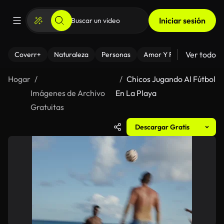
Iniciar sesión
Ver todo
Coverr+
Naturaleza
Personas
Amor Y Relaciones
El
Hogar
Chicos Jugando Al Fútbol
Imágenes de Archivo
En La Playa
Gratuitas
Descargar Gratis