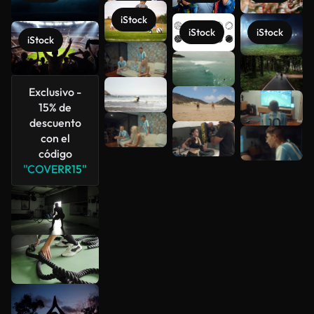
iStock
iStock
iStock
iStock
Ver más
Exclusivo -
15% de
descuento
con el
código
"COVERR15"