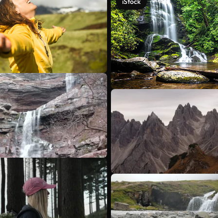
iStock