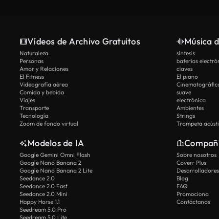
Vídeos de Archivo Gratuitos
Música d
Naturaleza
síntesis
Personas
baterías electró
Amor y Relaciones
claves
El Fitness
El piano
Videografía aérea
Cinematográfic
Comida y bebida
suave
Viajes
electrónica
Transporte
Ambientes
Tecnología
Strings
Zoom de fondo virtual
Trompeta acúst
Modelos de IA
Compañ
Google Gemini Omni Flash
Sobre nosotros
Google Nano Banana 2
Coverr Plus
Google Nano Banana 2 Lite
Desarrolladores
Seedance 2.0
Blog
Seedance 2.0 Fast
FAQ
Seedance 2.0 Mini
Promociona
Happy Horse 1.1
Contáctanos
Seedream 5.0 Pro
Seedream 5.0 Lite