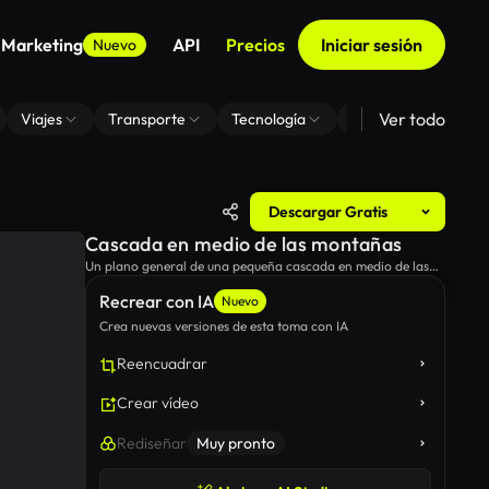
 Marketing
API
Precios
Iniciar sesión
Nuevo
Ver todo
Viajes
Transporte
Tecnología
Zoom De Fondo Virt
Descargar Gratis
Cascada en medio de las montañas
Un plano general de una pequeña cascada en medio de las
montañas cubiertas de musgo.
Recrear con IA
Nuevo
Crea nuevas versiones de esta toma con IA
Reencuadrar
Crear vídeo
Rediseñar
Muy pronto