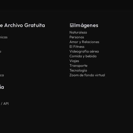
e Archivo Gratuita
Imágenes
Naturaleza
nicas
Personas
Amor y Relaciones
El Fitness
o
Videografía aérea
Comida y bebida
Viajes
Transporte
Tecnología
ica
Zoom de fondo virtual
ía
 / API