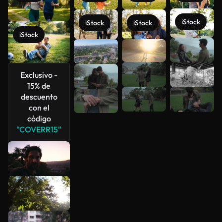
iStock
iStock
iStock
iStock
Ver más
Exclusivo -
15% de
descuento
con el
código
"COVERR15"