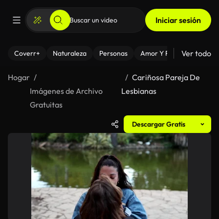
Iniciar sesión
Ver todo
Coverr+
Naturaleza
Personas
Amor Y Relaciones
El
Hogar
Cariñosa Pareja De
Imágenes de Archivo
Lesbianas
Gratuitas
Descargar Gratis