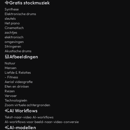
Gratis stockmuziek
Synthese
Elektronische drums
sleutels
Het piano
Cinematisch
zachtjes
elektronisch
omgevingen
Stringeren
Akustische drums
Afbeeldingen
Natuur
Mensen
Liefde & Relaties
- Fitness
Aerial videografie
Eten en drinken
Reizen
Vervoer
Technologieën
Zoom virtuele achtergronden
AI Workflows
Tekst-naar-video AI-workflows
AI-workflows voor beeld-naar-video-conversie
AI-modellen