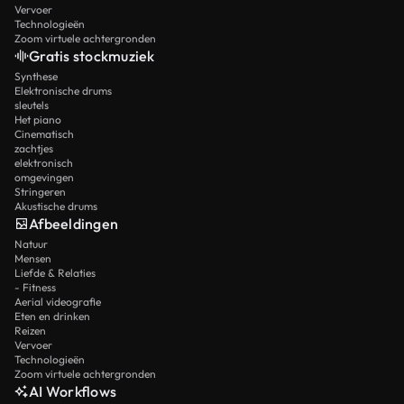
Vervoer
Technologieën
Zoom virtuele achtergronden
Gratis stockmuziek
Synthese
Elektronische drums
sleutels
Het piano
Cinematisch
zachtjes
elektronisch
omgevingen
Stringeren
Akustische drums
Afbeeldingen
Natuur
Mensen
Liefde & Relaties
- Fitness
Aerial videografie
Eten en drinken
Reizen
Vervoer
Technologieën
Zoom virtuele achtergronden
AI Workflows