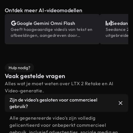
Ontdek meer AI-videomodellen
Google Gemini Omni Flash
Seedance
Geeft hoogwaardige video's van tekst en
Seedance 2.0 
afbeeldingen, aangedreven door
uitgebreide 
Gemini's ingebouwde wereldkennis.
contentrefer
bewerkingsmog
Hulp nodig?
Vaak gestelde vragen
Alles wat je moet weten over LTX 2 Retake en AI
Video-generatie.
Zijn de video’s gesloten voor commercieel
gebruik?
Alle gegenereerde video's zijn volledig
gelicentieerd voor onbeperkt commercieel
gebruik, inclusief advertenties, sociale media en