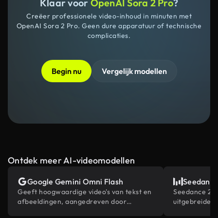
Klaar voor
OpenAI Sora 2 Pro
?
Creëer professionele video-inhoud in minuten met
OpenAI Sora 2 Pro. Geen dure apparatuur of technische
complicaties.
Begin nu
Vergelijk modellen
Ontdek meer AI-videomodellen
Google Gemini Omni Flash
Seedance
Geeft hoogwaardige video's van tekst en
Seedance 2.0 
afbeeldingen, aangedreven door
uitgebreide 
Gemini's ingebouwde wereldkennis.
contentrefer