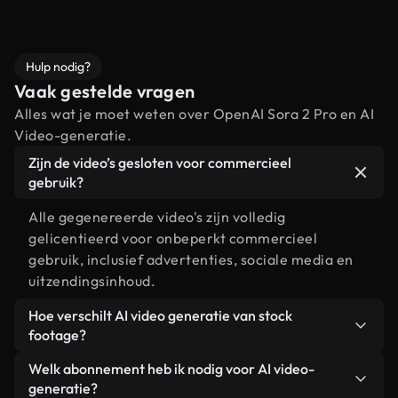
bewerkingsmog
Hulp nodig?
Vaak gestelde vragen
Alles wat je moet weten over OpenAI Sora 2 Pro en AI
Video-generatie.
Zijn de video’s gesloten voor commercieel
gebruik?
Alle gegenereerde video's zijn volledig
gelicentieerd voor onbeperkt commercieel
gebruik, inclusief advertenties, sociale media en
uitzendingsinhoud.
Hoe verschilt AI video generatie van stock
footage?
AI creëert aangepaste scènes die precies zijn
Welk abonnement heb ik nodig voor AI video-
afgestemd op uw exacte creatieve visie, in
generatie?