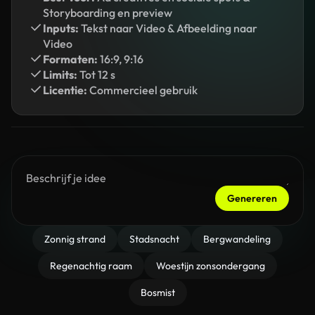
Storyboarding en preview
Inputs:
Tekst naar Video & Afbeelding naar
Video
Formaten:
16:9, 9:16
Limits:
Tot 12 s
Licentie:
Commercieel gebruik
Genereren
Zonnig strand
Stadsnacht
Bergwandeling
Regenachtig raam
Woestijn zonsondergang
Bosmist