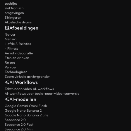
zachtjes
elektronisch
omgevingen
Stringeren
Akustische drums
Afbeeldingen
Natuur
Mensen
Liefde & Relaties
- Fitness
Aerial videografie
Eten en drinken
Reizen
Vervoer
Technologieën
Zoom virtuele achtergronden
AI Workflows
Tekst-naar-video AI-workflows
AI-workflows voor beeld-naar-video-conversie
AI-modellen
Google Gemini Omni Flash
Google Nano Banana 2
Google Nano Banana 2 Lite
Seedance 2.0
Seedance 2.0 Fast
Seedance 2.0 Mini