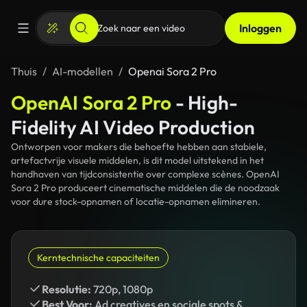
Inloggen
Thuis
AI-modellen
Openai Sora 2 Pro
OpenAI Sora 2 Pro
- High-
Fidelity AI Video Production
Ontworpen voor makers die behoefte hebben aan stabiele,
artefactvrije visuele middelen, is dit model uitstekend in het
handhaven van tijdconsistentie over complexe scènes. OpenAI
Sora 2 Pro produceert cinematische middelen die de noodzaak
voor dure stock-opnamen of locatie-opnamen elimineren.
Kerntechnische capaciteiten
Resolutie:
720p, 1080p
Best Voor:
Ad creatives en sociale spots &