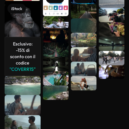
più
iStock
Esclusivo:
-15% di
sconto con il
codice
"COVERR15"