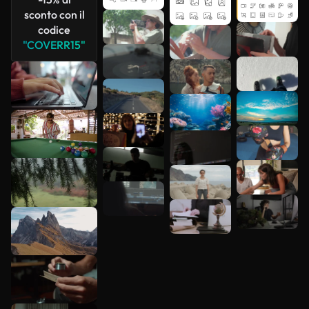
sconto con il
codice
Scopri di
"COVERR15"
più