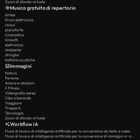
Zoom di sfondo virtuale
Musica gratuita di repertorio
sintesi
Drum elettronico
chiavi
pianoforte
Cinematica
Smooth
elettronica
Ambiente
stringhe
batterie acustiche
Immagini
Natura
Persone
Amore e relazioni
Il Fitness
Videografia aerea
Cibo e bevande
Viaggiare
Trasporti
Tecnologia
Zoom di sfondo virtuale
Workflow IA
Flussi di lavoro di intelligenza artificiale per la conversione da testo a video
Flussi di lavoro di intelligenza artificiale per la conversione di immagini in video