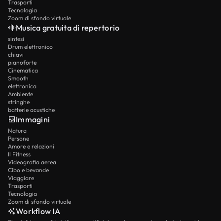
Trasporti
Tecnologia
Zoom di sfondo virtuale
Musica gratuita di repertorio
sintesi
Drum elettronico
chiavi
pianoforte
Cinematica
Smooth
elettronica
Ambiente
stringhe
batterie acustiche
Immagini
Natura
Persone
Amore e relazioni
Il Fitness
Videografia aerea
Cibo e bevande
Viaggiare
Trasporti
Tecnologia
Zoom di sfondo virtuale
Workflow IA