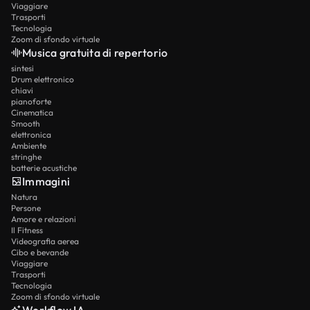
Viaggiare
Trasporti
Tecnologia
Zoom di sfondo virtuale
Musica gratuita di repertorio
sintesi
Drum elettronico
chiavi
pianoforte
Cinematica
Smooth
elettronica
Ambiente
stringhe
batterie acustiche
Immagini
Natura
Persone
Amore e relazioni
Il Fitness
Videografia aerea
Cibo e bevande
Viaggiare
Trasporti
Tecnologia
Zoom di sfondo virtuale