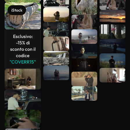
Scopri di
più
iStock
Esclusivo:
-15% di
sconto con il
codice
"COVERR15"