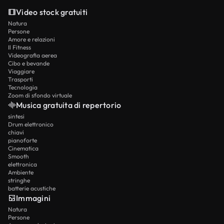
Video stock gratuiti
Natura
Persone
Amore e relazioni
Il Fitness
Videografia aerea
Cibo e bevande
Viaggiare
Trasporti
Tecnologia
Zoom di sfondo virtuale
Musica gratuita di repertorio
sintesi
Drum elettronico
chiavi
pianoforte
Cinematica
Smooth
elettronica
Ambiente
stringhe
batterie acustiche
Immagini
Natura
Persone