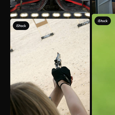
iStock
iStock