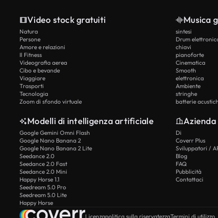
Video stock gratuiti
Musica g
Natura
sintesi
Persone
Drum elettronic
Amore e relazioni
chiavi
Il Fitness
pianoforte
Videografia aerea
Cinematica
Cibo e bevande
Smooth
Viaggiare
elettronica
Trasporti
Ambiente
Tecnologia
stringhe
Zoom di sfondo virtuale
batterie acustic
Modelli di intelligenza artificiale
Azienda
Google Gemini Omni Flash
Di
Google Nano Banana 2
Coverr Plus
Google Nano Banana 2 Lite
Sviluppatori / A
Seedance 2.0
Blog
Seedance 2.0 Fast
FAQ
Seedance 2.0 Mini
Pubblicità
Happy Horse 1.1
Contattaci
Seedream 5.0 Pro
Seedream 5.0 Lite
Happy Horse
Licenza
politica sulla riservatezza
Termini di utilizzo