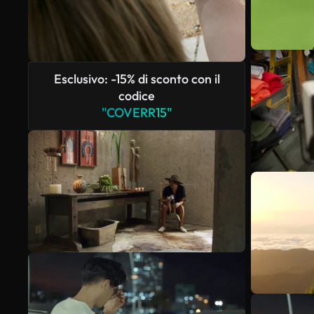
Esclusivo: -15% di sconto con il
codice
"COVERR15"