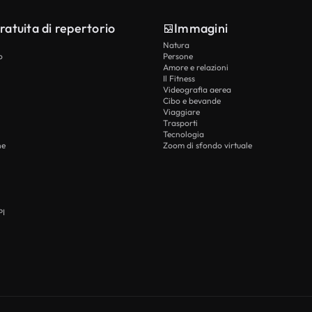
ratuita di repertorio
Immagini
Natura
o
Persone
Amore e relazioni
Il Fitness
Videografia aerea
Cibo e bevande
Viaggiare
Trasporti
Tecnologia
he
Zoom di sfondo virtuale
PI