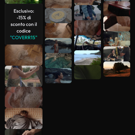
Esclusivo:
-15% di
sconto con il
codice
"COVERR15"